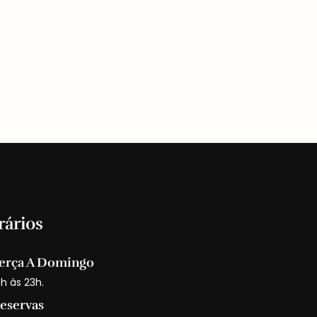
rários
erça A Domingo
9h às 23h.
eservas