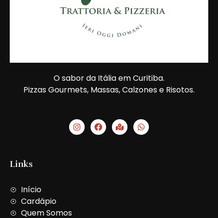
O sabor da Itália em Curitiba.
Pizzas Gourmets, Massas, Calzones e Risotos.
I
F
M
W
n
a
a
h
s
c
p
a
t
e
-
t
a
b
m
s
g
o
a
a
Links
r
o
r
p
a
k
k
p
m
e
Início
d
-
Cardápio
a
Quem Somos
l