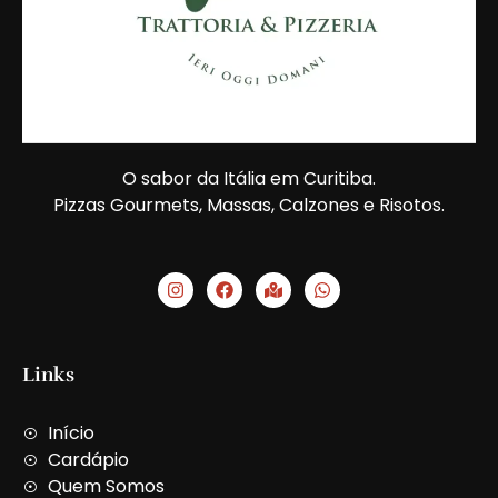
O sabor da Itália em Curitiba.
Pizzas Gourmets, Massas, Calzones e Risotos.
I
F
M
W
n
a
a
h
s
c
p
a
t
e
-
t
a
b
m
s
g
o
a
a
Links
r
o
r
p
a
k
k
p
m
e
Início
d
-
Cardápio
a
Quem Somos
l