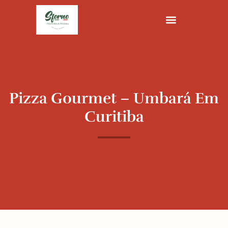
Ir
para
o
conteúdo
Pizza Gourmet – Umbará Em
Curitiba