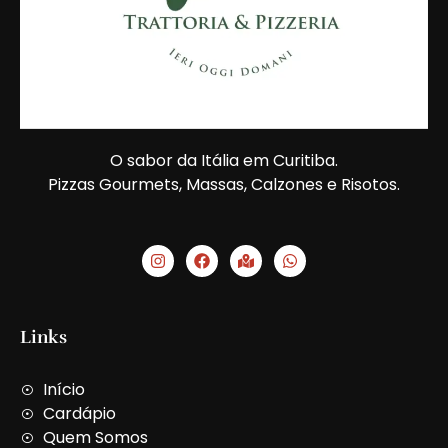
O sabor da Itália em Curitiba.
Pizzas Gourmets, Massas, Calzones e Risotos.
I
F
M
W
n
a
a
h
s
c
p
a
t
e
-
t
a
b
m
s
g
o
a
a
Links
r
o
r
p
a
k
k
p
m
e
Início
d
-
Cardápio
a
Quem Somos
l