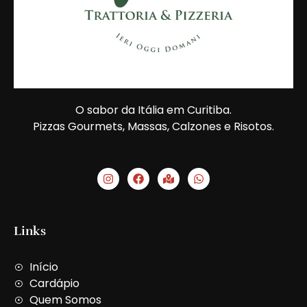
O sabor da Itália em Curitiba.
Pizzas Gourmets, Massas, Calzones e Risotos.
I
F
M
W
n
a
a
h
s
c
p
a
t
e
-
t
a
b
m
s
g
o
a
a
Links
r
o
r
p
a
k
k
p
m
e
Início
d
-
Cardápio
a
Quem Somos
l