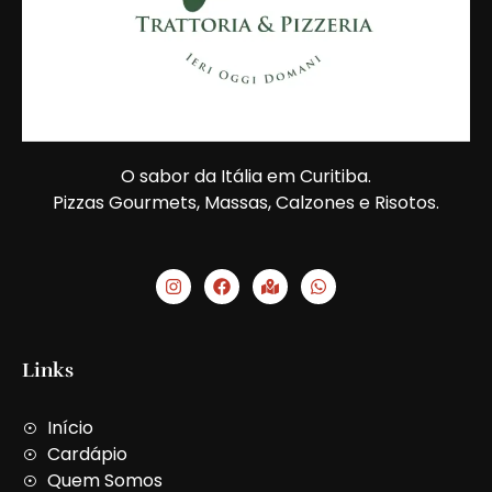
O sabor da Itália em Curitiba.
Pizzas Gourmets, Massas, Calzones e Risotos.
I
F
M
W
n
a
a
h
s
c
p
a
t
e
-
t
a
b
m
s
g
o
a
a
Links
r
o
r
p
a
k
k
p
m
e
Início
d
-
Cardápio
a
Quem Somos
l