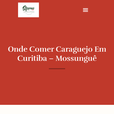
Ir
para
o
conteúdo
Onde Comer Caraguejo Em
Curitiba – Mossunguê