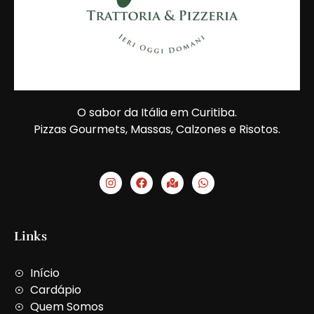
O sabor da Itália em Curitiba.
Pizzas Gourmets, Massas, Calzones e Risotos.
I
F
M
W
n
a
a
h
s
c
p
a
t
e
-
t
a
b
m
s
g
o
a
a
Links
r
o
r
p
a
k
k
p
m
e
Início
d
-
Cardápio
a
Quem Somos
l