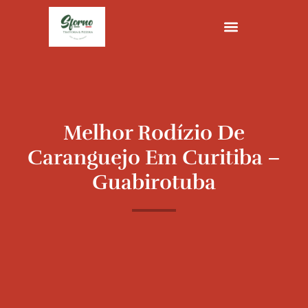
Ir
para
o
conteúdo
Melhor Rodízio De
Caranguejo Em Curitiba –
Guabirotuba