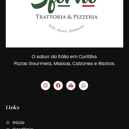
O sabor da Itália em Curitiba.
Pizzas Gourmets, Massas, Calzones e Risotos.
I
F
M
W
n
a
a
h
s
c
p
a
t
e
-
t
a
b
m
s
g
o
a
a
Links
r
o
r
p
a
k
k
p
m
e
Início
d
-