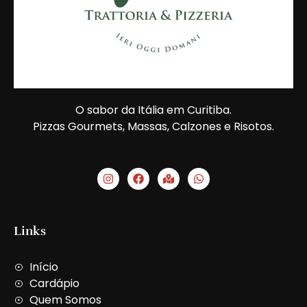
O sabor da Itália em Curitiba.
Pizzas Gourmets, Massas, Calzones e Risotos.
I
F
M
W
n
a
a
h
s
c
p
a
t
e
-
t
a
b
m
s
g
o
a
a
Links
r
o
r
p
a
k
k
p
m
e
Início
d
-
Cardápio
a
Quem Somos
l