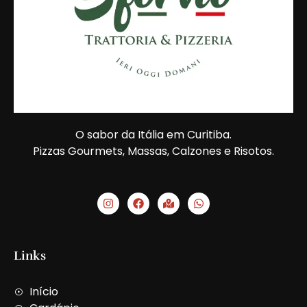
O sabor da Itália em Curitiba.
Pizzas Gourmets, Massas, Calzones e Risotos.
I
F
M
W
n
a
a
h
s
c
p
a
t
e
-
t
a
b
m
s
g
o
a
a
Links
r
o
r
p
a
k
k
p
m
e
Início
d
-