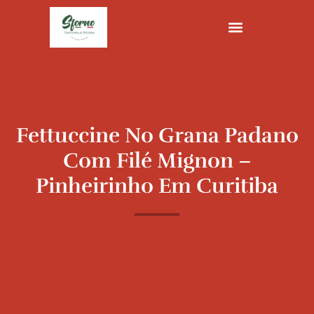
Ir
para
o
conteúdo
Fettuccine No Grana Padano
Com Filé Mignon –
Pinheirinho Em Curitiba