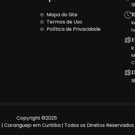
1
Mapa do Site
R
Termos de Uso
R
Política de Privacidade
h
E
R
M
C
D
1
Copyright ©2025
a | Caranguejo em Curitiba | Todos os Direitos Reservados.