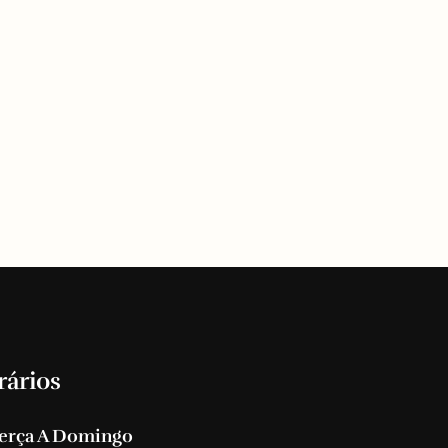
rários
erça A Domingo