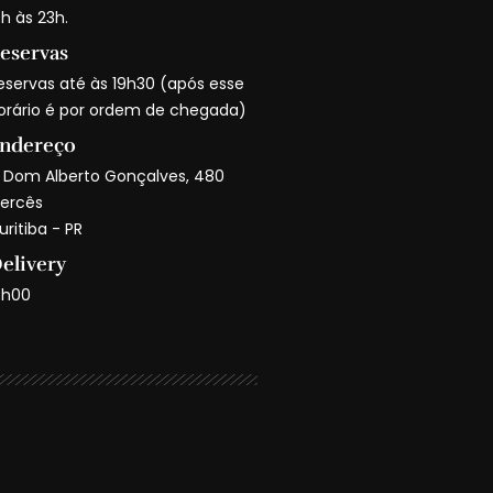
9h às 23h.
eservas
eservas até às 19h30 (após esse
orário é por ordem de chegada)
ndereço
. Dom Alberto Gonçalves, 480
ercês
uritiba - PR
elivery
8h00