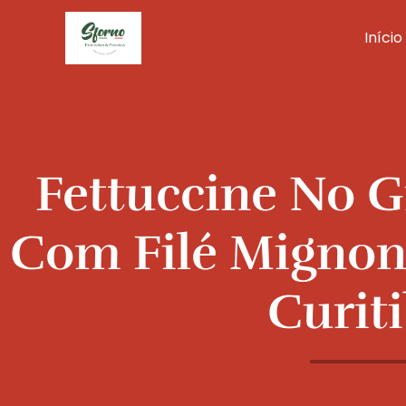
Ir
para
Início
o
conteúdo
Fettuccine No 
Com Filé Mignon
Curit