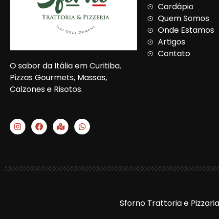
Cardápio
Quem Somos
Onde Estamos
Artigos
Contato
O sabor da Itália em Curitiba.
Pizzas Gourmets, Massas,
Calzones e Risotos.
I
F
M
W
n
a
a
h
s
c
p
a
t
e
-
t
a
b
m
s
g
o
a
a
r
o
r
p
a
k
k
p
m
e
d
-
Sforno Trattoria e Pizzari
a
l