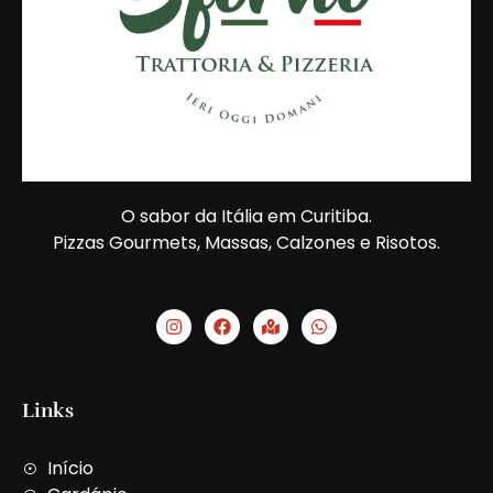
O sabor da Itália em Curitiba.
Pizzas Gourmets, Massas, Calzones e Risotos.
I
F
M
W
n
a
a
h
s
c
p
a
t
e
-
t
a
b
m
s
g
o
a
a
Links
r
o
r
p
a
k
k
p
m
e
Início
d
-