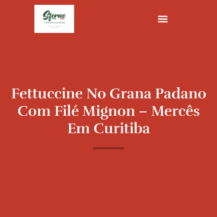
Ir
para
o
conteúdo
Fettuccine No Grana Padano
Com Filé Mignon – Mercês
Em Curitiba