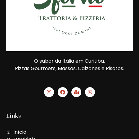
O sabor da Itália em Curitiba.
Pizzas Gourmets, Massas, Calzones e Risotos.
I
F
M
W
n
a
a
h
s
c
p
a
t
e
-
t
a
b
m
s
g
o
a
a
Links
r
o
r
p
a
k
k
p
m
e
Início
d
-