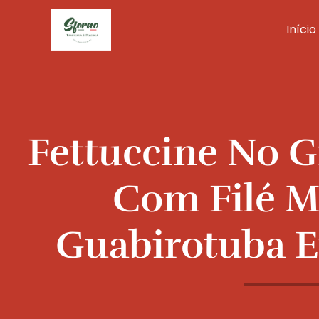
Ir
para
Início
o
conteúdo
Fettuccine No 
Com Filé M
Guabirotuba E