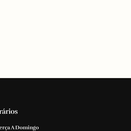
rários
erça A Domingo