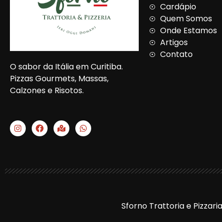
Cardápio
Quem Somos
Onde Estamos
Artigos
Contato
O sabor da Itália em Curitiba.
Pizzas Gourmets, Massas,
Calzones e Risotos.
I
F
M
W
n
a
a
h
s
c
p
a
t
e
-
t
a
b
m
s
g
o
a
a
r
o
r
p
a
k
k
p
m
e
d
-
Sforno Trattoria e Pizzari
a
l