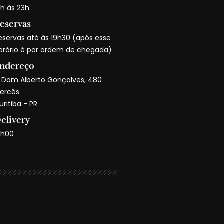
9h às 23h.
eservas
eservas até às 19h30 (após esse
orário é por ordem de chegada)
ndereço
. Dom Alberto Gonçalves, 480
ercês
uritiba - PR
elivery
8h00