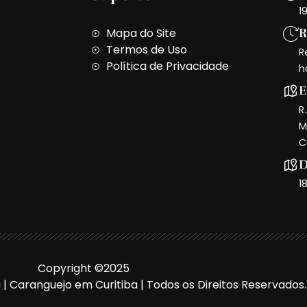
1
Mapa do Site
R
Termos de Uso
R
Política de Privacidade
h
E
R
M
C
D
1
Copyright ©2025
a | Caranguejo em Curitiba | Todos os Direitos Reservados.