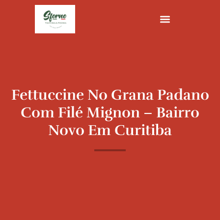
Ir
para
o
conteúdo
Fettuccine No Grana Padano
Com Filé Mignon – Bairro
Novo Em Curitiba