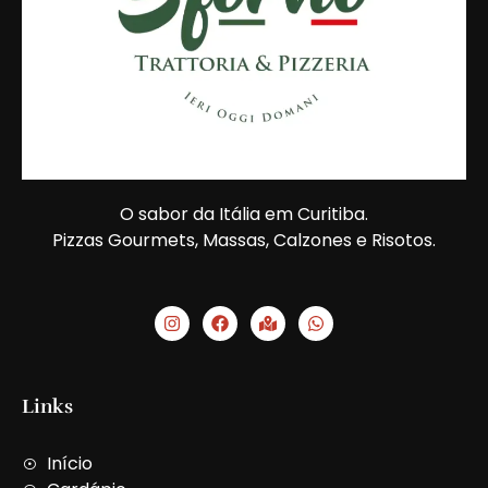
O sabor da Itália em Curitiba.
Pizzas Gourmets, Massas, Calzones e Risotos.
I
F
M
W
n
a
a
h
s
c
p
a
t
e
-
t
a
b
m
s
g
o
a
a
Links
r
o
r
p
a
k
k
p
m
e
Início
d
-