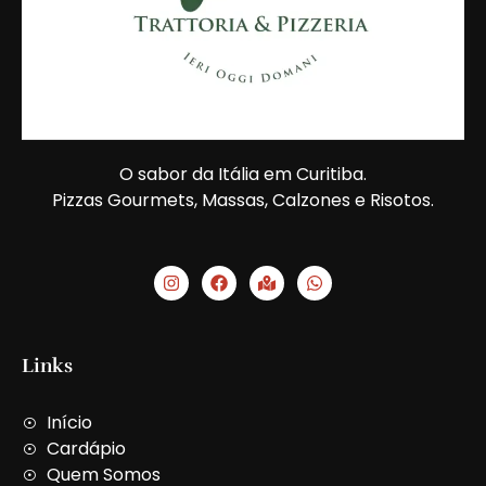
O sabor da Itália em Curitiba.
Pizzas Gourmets, Massas, Calzones e Risotos.
I
F
M
W
n
a
a
h
s
c
p
a
t
e
-
t
a
b
m
s
g
o
a
a
Links
r
o
r
p
a
k
k
p
m
e
Início
d
-
Cardápio
a
Quem Somos
l