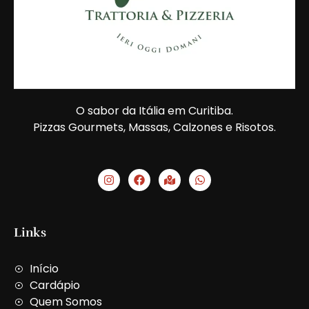
O sabor da Itália em Curitiba.
Pizzas Gourmets, Massas, Calzones e Risotos.
I
F
M
W
n
a
a
h
s
c
p
a
t
e
-
t
a
b
m
s
g
o
a
a
Links
r
o
r
p
a
k
k
p
m
e
Início
d
-
Cardápio
a
Quem Somos
l