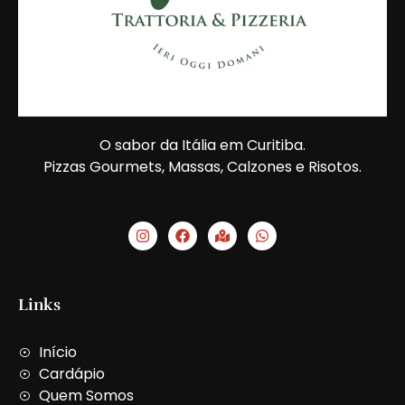
O sabor da Itália em Curitiba.
Pizzas Gourmets, Massas, Calzones e Risotos.
I
F
M
W
n
a
a
h
s
c
p
a
t
e
-
t
a
b
m
s
g
o
a
a
Links
r
o
r
p
a
k
k
p
m
e
Início
d
-
Cardápio
a
Quem Somos
l